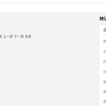
转
页
上一页
下一页
末页