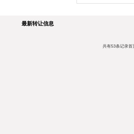
最新转让信息
共有53条记录
首