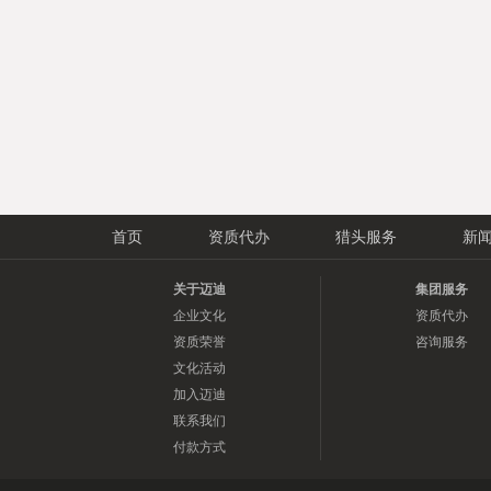
首页
资质代办
猎头服务
新
关于迈迪
集团服务
企业文化
资质代办
资质荣誉
咨询服务
文化活动
加入迈迪
联系我们
付款方式