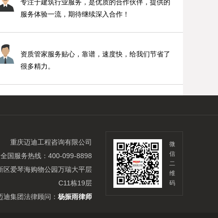
专注于建筑行业服务，是优质的合作伙伴，提供的
服务体验一流
，期待继续深入合作！
资质管家
服务贴心，靠谱，速度快，
给我们节省了
很多精力。
既可以
办资质，也可以找人才
，不用到处挑选，大
力推荐！
重庆迈迪工程咨询有限公司
微
信
全国服务热线：400-099-8898
资质代办
订单经过审核
后再分发，极大提高了资质
二
新区爱琴海购物公园万瑞大平层
代办效率，降低了办理成本。
维
C11栋19层
码
迈迪集团法律顾问：
杨振雨律师
推荐的资质代办公司比较靠谱，也可以直接在平台