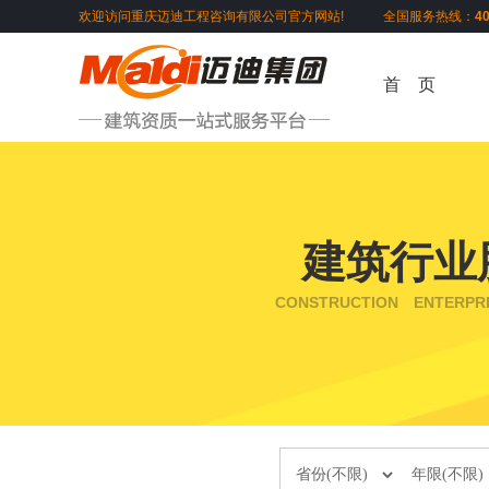
欢迎访问重庆迈迪工程咨询有限公司官方网站! 全国服务热线：
4
首 页
建筑行业
CONSTRUCTION ENTERPR