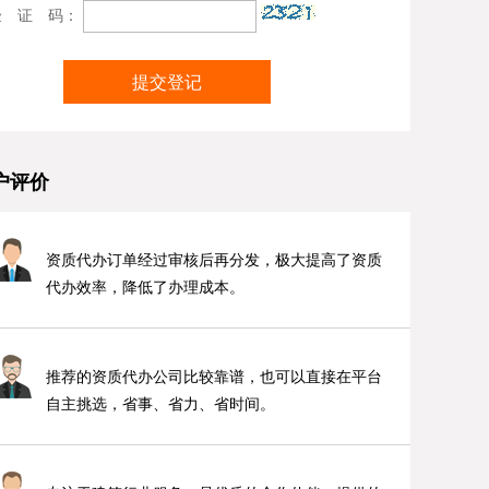
验 证 码：
户评价
资质代办
订单经过审核
后再分发，极大提高了资质
代办效率，降低了办理成本。
推荐的资质代办公司比较靠谱，也可以直接在平台
自主挑选，
省事、省力、省时间。