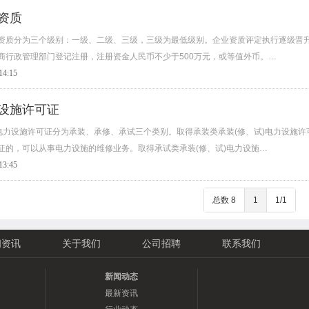
资质
资质分为三个级别：一级、二级、三级，三级为最低级别。企业资质评定执行逐级晋升
商行政管理部门登记注册，注册资金人民币不少于500万元，或等值外币。…
14:15
设施许可证
)电力设施许可证分为承装、承修、承试三个类别。取得承装类承装(修、试)电力设施许
证的，可以从事电力设施的维修业务。取得承试类承装(修、试)电力设施…
13:45
总数 8
1
1/1
闻资讯
关于我们
公司招聘
联系我们
新闻动态
最新资讯