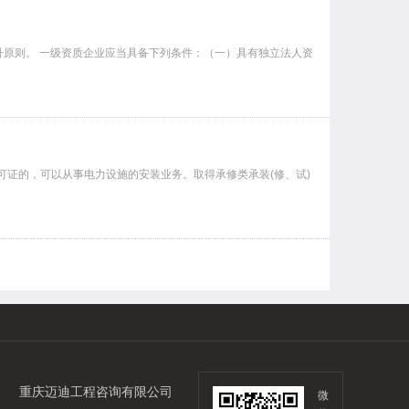
原则。 一级资质企业应当具备下列条件：（一）具有独立法人资
可证的，可以从事电力设施的安装业务。取得承修类承装(修、试)
重庆迈迪工程咨询有限公司
微