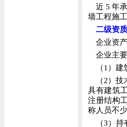
近
5
年
墙工程施
二级资
企业资
企业主
（
1
）建
（
2
）技
具有建筑
注册结构
称人员不
（
3
）持