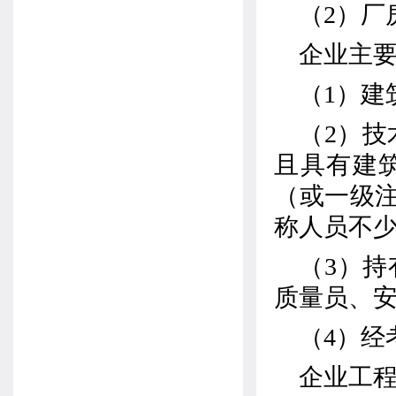
（
2
）厂
企业主
（
1
）建
（
2
）技
且具有建
（或一级
称人员不
（
3
）持
质量员、
（
4
）经
企业工