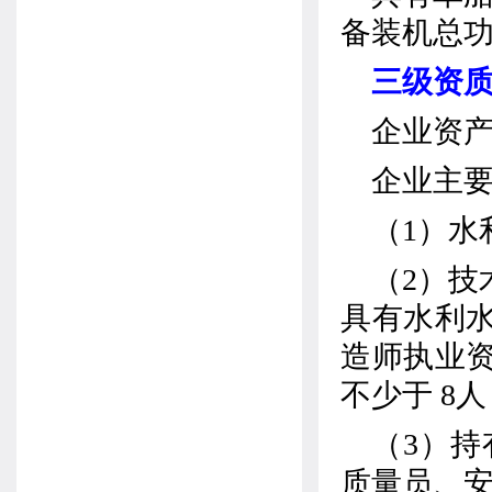
备装机总
三级资
企业资
企业主
（
1
）水
（
2
）技
具有水利
造师执业
不少于
8
人
（
3
）持
质量员、