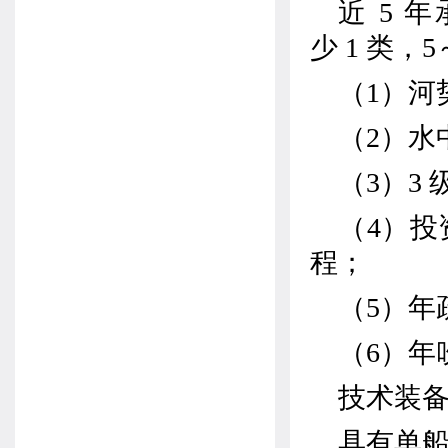
近
5
年
少
1
类，
5
（
1
）河
（
2
）水
（
3
）
3
（
4
）投
程；
（
5
）年
（
6
）年
技术装
具有单