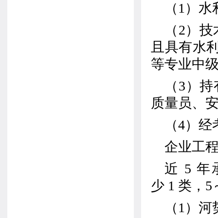
（
1
）水
（
2
）技
且具有水
等专业中
（
3
）持
质量员、
（
4
）经
企业工
近
5
年
少
1
类，
5
（
1
）河