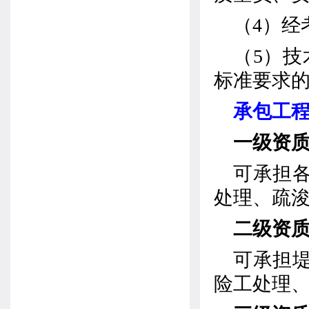
（
4
）经
（
5
）技
标准要求
承包工
一级资
可承担
处理、疏
二级资
可承担
险工处理