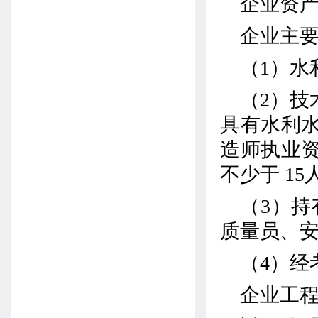
企业资
企业主
（
1
）水
（
2
）技
具有水利
造师执业
不少于
15
（
3
）持
质量员、
（
4
）经
企业工